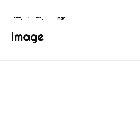
Home
Posts
Image
COLORS
Najvažnija sporedna aplikacija na svijetu
Image